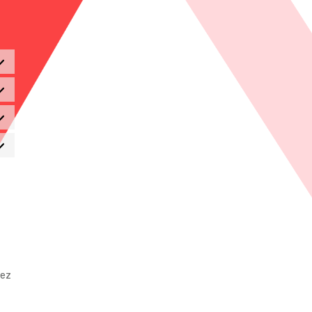
éférences
tistiques
keting
mez