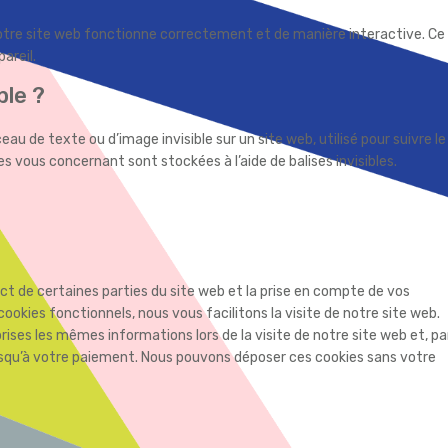
notre site web fonctionne correctement et de manière interactive. Ce
areil.
ble ?
eau de texte ou d’image invisible sur un site web, utilisé pour suivre le
es vous concernant sont stockées à l’aide de balises invisibles.
t de certaines parties du site web et la prise en compte de vos
ookies fonctionnels, nous vous facilitons la visite de notre site web.
eprises les mêmes informations lors de la visite de notre site web et, pa
usqu’à votre paiement. Nous pouvons déposer ces cookies sans votre