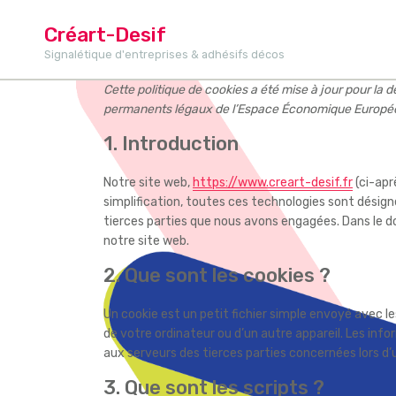
A
l
Créart-Desif
l
Signalétique d'entreprises & adhésifs décos
e
r
Cette politique de cookies a été mise à jour pour la d
a
permanents légaux de l’Espace Économique Européen
u
1. Introduction
c
o
Notre site web,
https://www.creart-desif.fr
(ci-aprè
n
simplification, toutes ces technologies sont désign
t
tierces parties que nous avons engagées. Dans le d
e
notre site web.
n
u
2. Que sont les cookies ?
Un cookie est un petit fichier simple envoyé avec l
de votre ordinateur ou d’un autre appareil. Les in
aux serveurs des tierces parties concernées lors d’u
3. Que sont les scripts ?