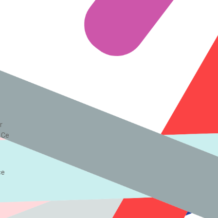
r
 Ce
ce