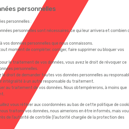
onnées personnelles
es personnelles :
onnées personnelles sont nécessaires, ce qui leur arrivera et combien 
er à vos données personnelles que nous connaissons.
 à tout moment de compléter, corriger, faire supprimer ou bloquer vos
ur le traitement de vos données, vous avez le droit de révoquer ce
onnées personnelles.
ez le droit de demander toutes vos données personnelles au responsab
r intégralité à un autre responsable du traitement.
oser au traitement de vos données. Nous obtempérerons, à moins que
nt.
euillez vous référer aux coordonnées au bas de cette politique de cooki
nous traitons vos données, nous aimerions en être informés, mais vou
s de l’autorité de contrôle (l’autorité chargée de la protection des