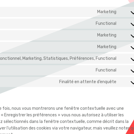
Marketing
Conse
to
Functional
Conse
servi
to
optin
Marketing
Conse
servi
to
wordp
Marketing
Conse
servi
to
googl
onctionnel, Marketing, Statistiques, Préférences, Functional
Conse
servi
fonts
to
youtu
Functional
Conse
servi
to
linked
Finalité en attente d’enquête
Conse
servi
to
compl
servi
divers
re fois, nous vous montrerons une fenêtre contextuelle avec une
 « Enregistrer les préférences » vous nous autorisez à utiliser les
z sélectionnés dans la fenêtre contextuelle, comme décrit dans la
r l’utilisation des cookies via votre navigateur, mais veuillez noter q