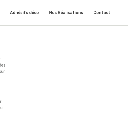
Adhésifs déco
Nos Réalisations
Contact
r
des
sur
r
ou