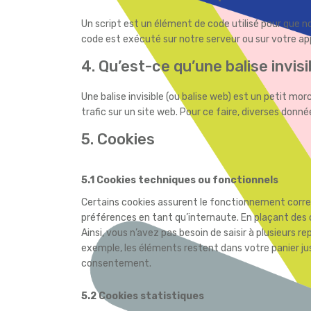
Un script est un élément de code utilisé pour que 
code est exécuté sur notre serveur ou sur votre app
4. Qu’est-ce qu’une balise invisi
Une balise invisible (ou balise web) est un petit morc
trafic sur un site web. Pour ce faire, diverses donné
5. Cookies
5.1 Cookies techniques ou fonctionnels
Certains cookies assurent le fonctionnement correc
préférences en tant qu’internaute. En plaçant des c
Ainsi, vous n’avez pas besoin de saisir à plusieurs r
exemple, les éléments restent dans votre panier j
consentement.
5.2 Cookies statistiques