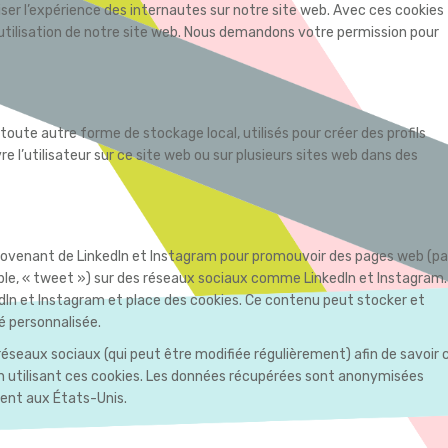
iser l’expérience des internautes sur notre site web. Avec ces cookies
’utilisation de notre site web. Nous demandons votre permission pour
oute autre forme de stockage local, utilisés pour créer des profils
ivre l’utilisateur sur ce site web ou sur plusieurs sites web dans des
provenant de LinkedIn et Instagram pour promouvoir des pages web (pa
emple, « tweet ») sur des réseaux sociaux comme LinkedIn et Instagram.
dIn et Instagram et place des cookies. Ce contenu peut stocker et
té personnalisée.
s réseaux sociaux (qui peut être modifiée régulièrement) afin de savoir 
 en utilisant ces cookies. Les données récupérées sont anonymisées
vent aux États-Unis.